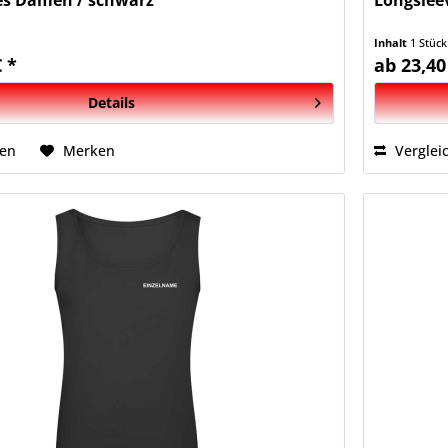
es Damen / schwarz
Longslee
Inhalt
1 Stück
€ *
ab 23,40
Details
hen
Merken
Verglei