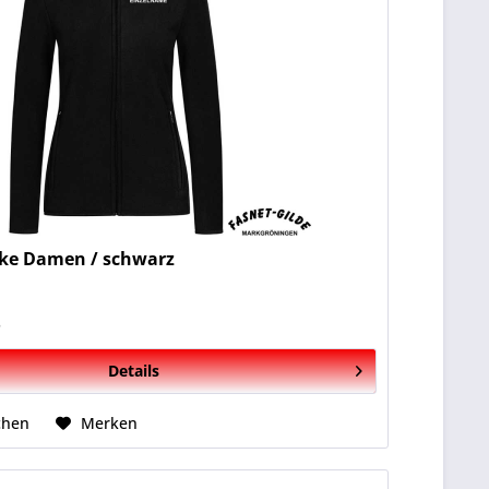
cke Damen / schwarz
*
Details
chen
Merken