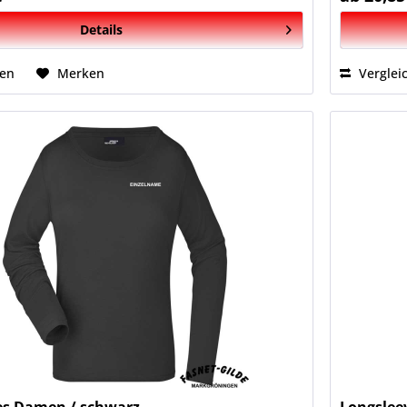
Details
hen
Merken
Verglei