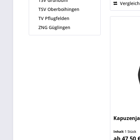
TSV Grünbühl
Vergleic
TSV Oberboihingen
TV Pflugfelden
ZNG Güglingen
Kapuzenja
Inhalt
1 Stück
ab 47,50 