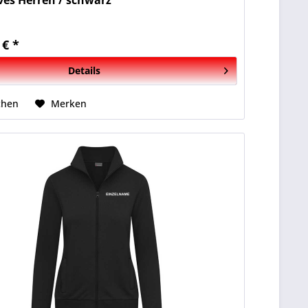
ves Herren / schwarz
 € *
Details
chen
Merken