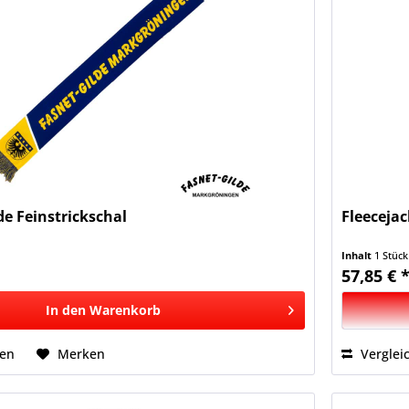
de Feinstrickschal
Fleeceja
Inhalt
1 Stück
57,85 € 
In den
Warenkorb
Hinzugefügt
hen
Merken
Verglei