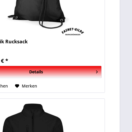
ik Rucksack
 € *
Details
chen
Merken