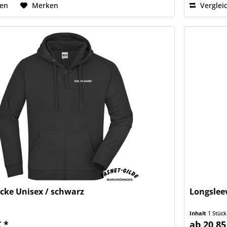
hen
Merken
Verglei
cke Unisex / schwarz
Longslee
Inhalt
1 Stück
€ *
ab 20,85