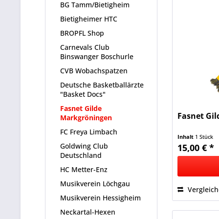
BG Tamm/Bietigheim
Bietigheimer HTC
BROPFL Shop
Carnevals Club
Binswanger Boschurle
CVB Wobachspatzen
Deutsche Basketballärzte
"Basket Docs"
Fasnet Gilde
Fasnet Gil
Markgröningen
FC Freya Limbach
Inhalt
1 Stück
Goldwing Club
15,00 € *
Deutschland
HC Metter-Enz
Musikverein Löchgau
Vergleic
Musikverein Hessigheim
Neckartal-Hexen