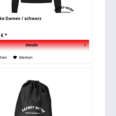
ke Damen / schwarz
 € *
Details
chen
Merken