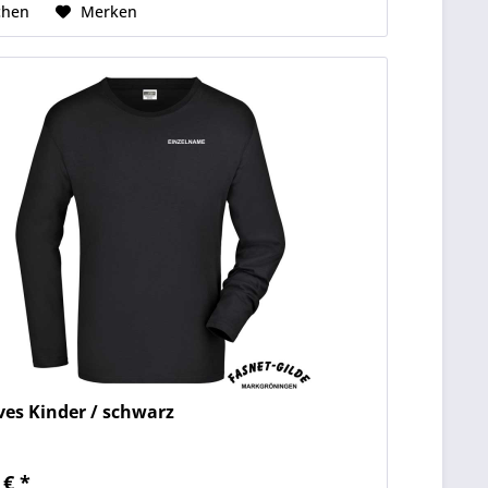
chen
Merken
ves Kinder / schwarz
 € *