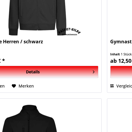
e Herren / schwarz
Gymnast
Inhalt
1 Stück
€ *
ab 12,50
Details
hen
Merken
Verglei