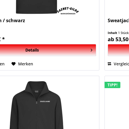
 / schwarz
Sweatjac
Inhalt
1 Stück
€ *
ab 53,50
Details
hen
Merken
Verglei
TIPP!