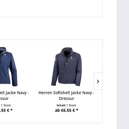
ll Jacke Navy -
Herren Softshell Jacke Navy -
Damen So
ssur
Dressur
Schwar
t
1 Stück
Inhalt
1 Stück
Inha
,55 € *
ab 65,55 € *
ab 6