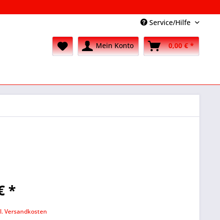
Service/Hilfe
Mein Konto
0,00 € *
€ *
k
l. Versandkosten